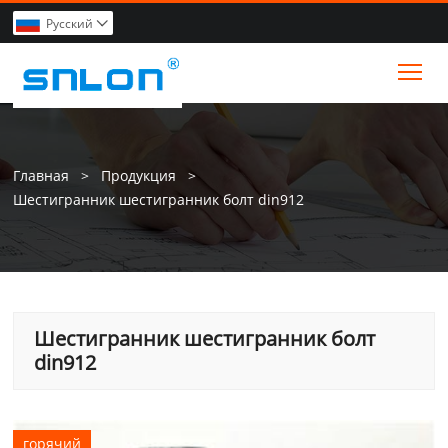
Pусский

Tog
Главная
>
Продукция
>
Шестигранник шестигранник болт din912
Шестигранник шестигранник болт
din912
горячий