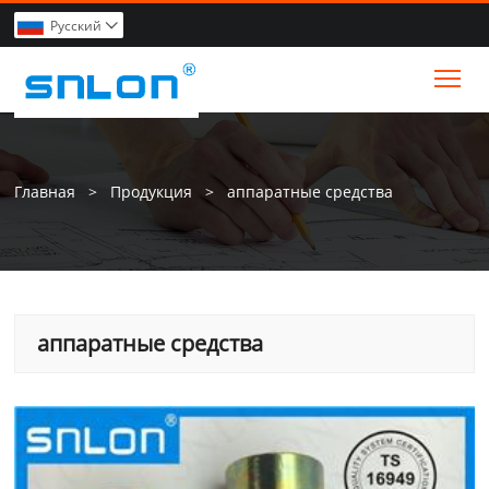
Pусский

Tog
Главная
>
Продукция
>
аппаратные средства
аппаратные средства