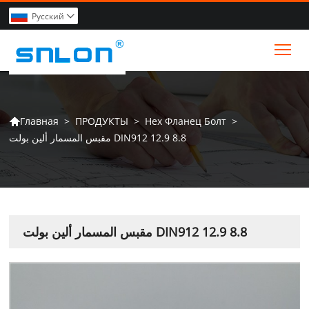
Pусский

Tog
>
ПРОДУКТЫ
>
Hex Фланец Болт
>
Главная

مقبس المسمار ألين بولت DIN912 12.9 8.8
مقبس المسمار ألين بولت DIN912 12.9 8.8