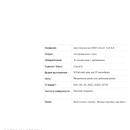
Название:
Шестигранник DIN912 болт 12,9 8,8
Сырье :
легированная сталь
обездоленные:
В соответствии с требованием
Оценка / Класс:
Class8.8
Время выполнения :
30 Рабочий день для 20' контейнера
Нить:
Метрическая резьба или дюймовая резьба
Стандарт:
DIN, ISO, JIS, ANSI, ASME, ASTM
Чистота поверхности
Dacromet покрытие
:
Пакет:
Bulk Canton паллет, Малые коробки коробка пал
запрос клиента
Условия оплаты :
100% T / T заранее. LC взгляда
Сертификат:
IATF16949 CE, ROHS, ETC
Заявка:
Строительство, железная дорога, автомобильна