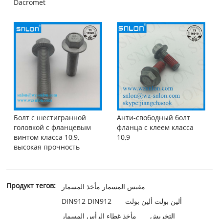
Dacromet
Болт с шестигранной
Анти-свободный болт
головкой с фланцевым
фланца с клеем класса
винтом класса 10,9,
10,9
высокая прочность
Продукт тегов:
مقبس المسمار مأخذ المسمار
DIN912 DIN912
ألين بولت ألين بولت
التخريش
مأخذ غطاء الرأس المسمار