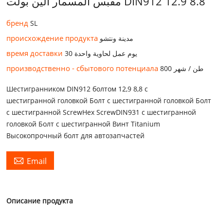
مقبس المسمار ألين بولت DIN912 12.9 8.8
бренд
SL
происхождение продукта
مدينة ونتشو
время доставки
30 يوم عمل لحاوية واحدة
производственно - сбытового потенциала
800 طن / شهر
Шестигранником DIN912 болтом 12,9 8,8 с
шестигранной головкой Болт с шестигранной головкой Болт
с шестигранной ScrewHex ScrewDIN931 с шестигранной
головкой Болт с шестигранной Винт Titanium
Высокопрочный болт для автозапчастей

Email
Описание продукта